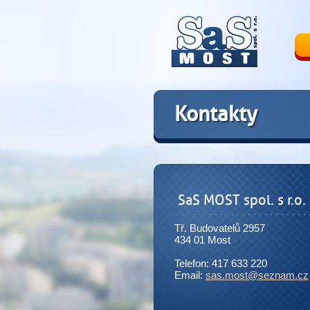
Kontakty
SaS MOST spol. s r.o.
Tř. Budovatelů 2957
434 01 Most
Telefon: 417 633 220
Email:
sas.most@seznam.cz