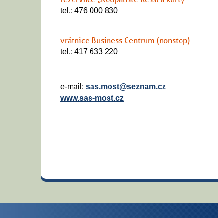
tel.: 476 000 830
vrátnice Business Centrum (nonstop)
tel.: 417 633 220
e-mail:
sas.most@seznam.cz
www.sas-most.cz