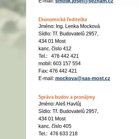
E-mail:
smolik.josef@seznam.cz
Ekonomická ředitelka
Jméno: Ing. Lenka Mocková
Sídlo: Tř. Budovatelů 2957,
434 01 Most
kanc. číslo 412
Tel.: 476 442 421
mobil: 603 157 554
Fax: 476 442 421
E-mail:
mockova@sas-most.cz
Správa budov a pronájmy
Jméno: Aleš Havlůj
Sídlo: Tř. Budovatelů 2957,
434 01 Most
kanc. číslo 405
Tel.: 476 633 218