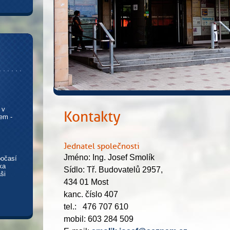
 v
Kontakty
em -
Jednatel společnosti
Jméno: Ing. Josef Smolík
počasí
ka
Sídlo: Tř. Budovatelů 2957,
ši
434 01 Most
kanc. číslo 407
tel.: 476 707 610
mobil: 603 284 509