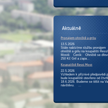
Aktuálně
Pronájem ohniště a grilu
13.5.2026
Stále nabízíme službu pronájem
ohniště a grilu na koupališti Ressl
Mostě. Ceník: Ohniště se dřev
250 Kč Gril a zapa...
Koupaliště Ressl Most
22.5.2026
Vzhledem k příznivé předpovědi 
bude koupaliště otevřeno od čtvrt
18.6.2026. Budeme se těšit na Va
návštěvu. ...