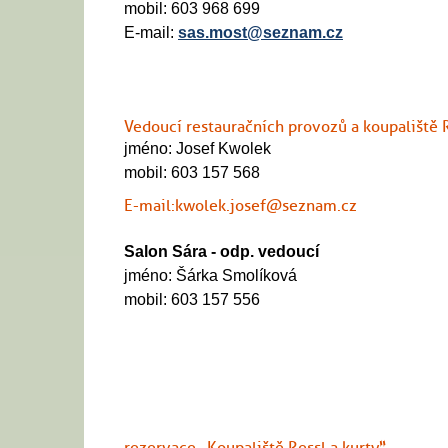
mobil: 603 968 699
E-mail:
sas.most@seznam.cz
Vedoucí restauračních provozů a koupaliště 
jméno: Josef Kwolek
mobil: 603 157 568
E-mail:kwolek.josef@seznam.cz
Salon Sára - odp. vedoucí
jméno: Šárka Smolíková
mobil: 603 157 556
rezervace „Koupaliště Ressl a kurty“